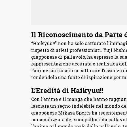
Il Riconoscimento da Parte d
“Haikyuu!!” non ha solo catturato l’immag
rispetto di atleti professionisti. Yuji Nis
giapponese di pallavolo, ha espresso la su
rappresentazione accurata e realistica del
l’anime sia riuscito a catturare l’essenza d
rendendolo una fonte di ispirazione per mo
L’Eredità di Haikyuu!!
Con l’anime e il manga che hanno raggiunt
lasciare un segno indelebile nel mondo del
giapponese Mikasa Sports ha recentemente
personalizzata dei suoi palloni da pallavo
l’anime e il mondo reale della pallavolo. I