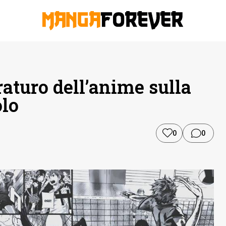
raturo dell’anime sulla
olo
0
0