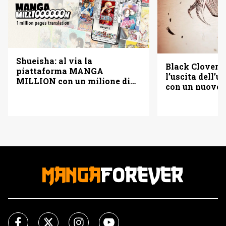
Shueisha: al via la
Black Clover f
piattaforma MANGA
l’uscita dell’
MILLION con un milione di
con un nuovo
pagine gratis (anche in
italiano)