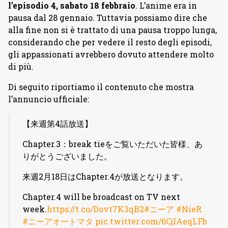
l’episodio 4, sabato 18 febbraio
. L’anime era in
pausa dal 28 gennaio. Tuttavia possiamo dire che
alla fine non si è trattato di una pausa troppo lunga,
considerando che per vedere il resto degli episodi,
gli appassionati avrebbero dovuto attendere molto
di più.
Di seguito riportiamo il contenuto che mostra
l’annuncio ufficiale:
【来週第4話放送】
Chapter.3：break tieをご覧いただいた皆様、あ
りがとうございました。
来週2月18日はChapter.4が放送となります。
Chapter.4 will be broadcast on TV next
week.
https://t.co/Dovt7K3qB2
#ニーア
#NieR
#ニーアオートマタ
pic.twitter.com/6CjIAeqLFb