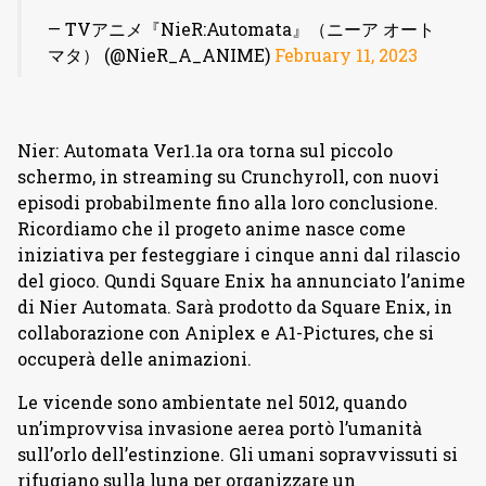
— TVアニメ『NieR:Automata』（ニーア オート
マタ） (@NieR_A_ANIME)
February 11, 2023
Nier: Automata Ver1.1a ora torna sul piccolo
schermo, in streaming su Crunchyroll, con nuovi
episodi probabilmente fino alla loro conclusione.
Ricordiamo che il progeto anime nasce come
iniziativa per festeggiare i cinque anni dal rilascio
del gioco. Qundi Square Enix ha annunciato l’anime
di Nier Automata. Sarà prodotto da Square Enix, in
collaborazione con Aniplex e A1-Pictures, che si
occuperà delle animazioni.
Le vicende sono ambientate nel 5012, quando
un’improvvisa invasione aerea portò l’umanità
sull’orlo dell’estinzione. Gli umani sopravvissuti si
rifugiano sulla luna per organizzare un