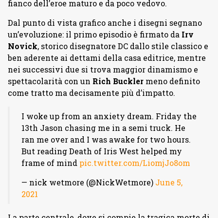
fianco dell’eroe maturo e da poco vedovo.
Dal punto di vista grafico anche i disegni segnano
un’evoluzione: il primo episodio è firmato da
Irv
Novick
, storico disegnatore DC dallo stile classico e
ben aderente ai dettami della casa editrice, mentre
nei successivi due si trova maggior dinamismo e
spettacolarità con un
Rich Buckler
meno definito
come tratto ma decisamente più d’impatto.
I woke up from an anxiety dream. Friday the
13th Jason chasing me in a semi truck. He
ran me over and I was awake for two hours.
But reading Death of Iris West helped my
frame of mind
pic.twitter.com/LiomjJo8om
— nick wetmore (@NickWetmore)
June 5,
2021
La parte centrale, dove si compie la tragica morte di