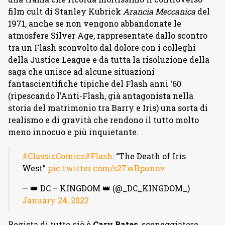
film cult di Stanley Kubrick
Arancia Meccanica
del
1971, anche se non vengono abbandonate le
atmosfere Silver Age, rappresentate dallo scontro
tra un Flash sconvolto dal dolore con i colleghi
della Justice League e da tutta la risoluzione della
saga che unisce ad alcune situazioni
fantascientifiche tipiche del Flash anni ‘60
(ripescando l’Anti-Flash, già antagonista nella
storia del matrimonio tra Barry e Iris) una sorta di
realismo e di gravità che rendono il tutto molto
meno innocuo e più inquietante.
#ClassicComics
#Flash
: “The Death of Iris
West”
pic.twitter.com/s27wBpunov
— 👑 DC – KINGDOM 👑 (@_DC_KINGDOM_)
January 24, 2022
Regista di tutto ciò è
Cary Bates
, sceneggiatore