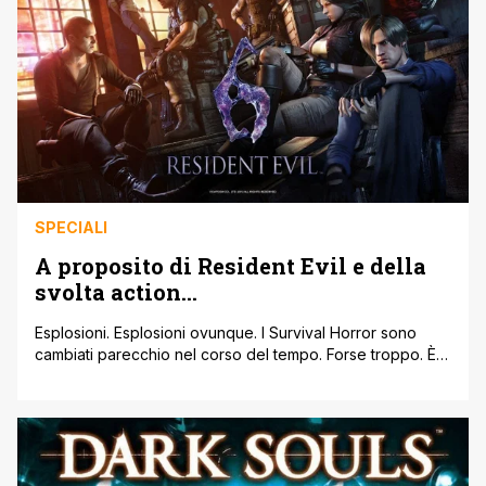
della [']
SPECIALI
A proposito di Resident Evil e della
svolta action…
Esplosioni. Esplosioni ovunque. I Survival Horror sono
cambiati parecchio nel corso del tempo. Forse troppo. È
ora di tornare alle origini? Resident Evil. Survival. Poche
munizioni. Zombie. Horror. Biohazard. Shinji Mikami. In
ambito videoludico, quasi tutti conoscono questo gioco. E
sì. I primi tre capitoli sono entrati ormai nella leggenda.
Con Resident Evil 4 però, [']