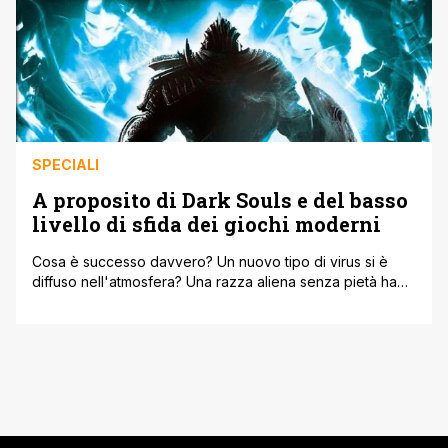
SPECIALI
A proposito di Dark Souls e del basso
livello di sfida dei giochi moderni
Cosa è successo davvero? Un nuovo tipo di virus si è
diffuso nell'atmosfera? Una razza aliena senza pietà ha
preso il controllo delle nostre deboli menti? L'unica
certezza è che la difficoltà dei videogiochi si è abbassata
parecchio nel corso del tempo. Bisogna solo capire se è
una buona cosa. Nulla da dire. Nulla da [']