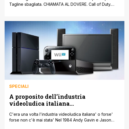
Tagline sbagliata. CHIAMATA AL DOVERE. Call of Duty.
COD. Ogni giocatore conosce COD. Il gioco migliore del
mondo. Il gioco più epicness del mondo. Il gioco che più
di ogni altro è riuscito a fare i miliardi puntando al massimo
sull'orda di BIMBIMINKIA che (oggi) [']
SPECIALI
A proposito dell’industria
videoludica italiana…
C'era una volta l'industria videoludica italiana' o forse'
forse non c'è mai stata' Nel 1984 Andy Gavin e Jason
Rubin fondavano in America Naughty Dog. Nel corso del