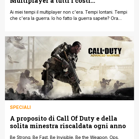
Multiplayer a tutti i costi…
Ai miei tempi il multiplayer non c'era. Tempi lontani. Tempi
che c'era la guerra. Io ho fatto la guerra sapete? Ora
però devo andare al parco che se non vado io i piccioni
non li aiuta nessuno. Una volta, almeno su console, il
multiplayer non veniva considerato più di tanto. Anzi, non
veniva considerato punto [']
SPECIALI
A proposito di Call Of Duty e della
solita minestra riscaldata ogni anno
Be Strong. Be Fast. Be Invisible. Be the Weapon. Ops.