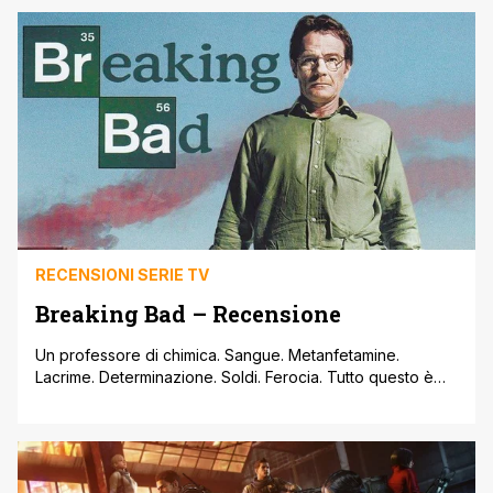
paghi 70 euro. E no ma c'è Amazon. E no ma c'è Steam. E
no ma c'è [']
RECENSIONI SERIE TV
Breaking Bad – Recensione
Un professore di chimica. Sangue. Metanfetamine.
Lacrime. Determinazione. Soldi. Ferocia. Tutto questo è
Breaking Bad. Walter White è un professore di chimica
che conduce una vita assolutamente normale. Casa,
lavoro, famiglia. Casa, lavoro, famiglia. Casa, lavoro,
famiglia. Poi a Walter White viene diagnosticato un cancro
ai polmoni. E dopo, tutto cambia. Vince Gilligan, l'ideatore