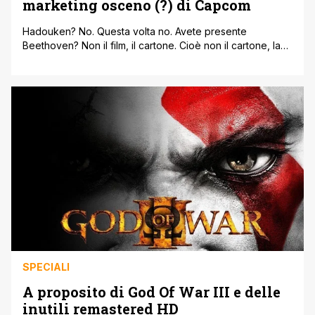
marketing osceno (?) di Capcom
Hadouken? No. Questa volta no. Avete presente
Beethoven? Non il film, il cartone. Cioè non il cartone, la
sigla del cartone. Ecco, durante la sigla cantata da Cristina
D'Avena, alla fine, parte una frase che dice più o meno
così: QUESTO FINIMONDO NON SI FA NO NO NO NO NO
NON SI FA LO SAI [']
SPECIALI
A proposito di God Of War III e delle
inutili remastered HD