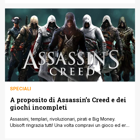
tempo hanno creato giochi come Crash Bandicoot, Jak
and Daxter, Uncharted e The Last of Us. Nel 1986 i fratelli
Guillemot fondavano in Francia Ubisoft. Nel corso [']
SPECIALI
A proposito di Assassin’s Creed e dei
giochi incompleti
Assassini, templari, rivoluzionari, pirati e Big Money.
Ubisoft ringrazia tutti! Una volta compravi un gioco ed era
completo. Con il passare del tempo le cose sono un po'
cambiate. Oggi, se possiedi una console, i giochi nuovi li