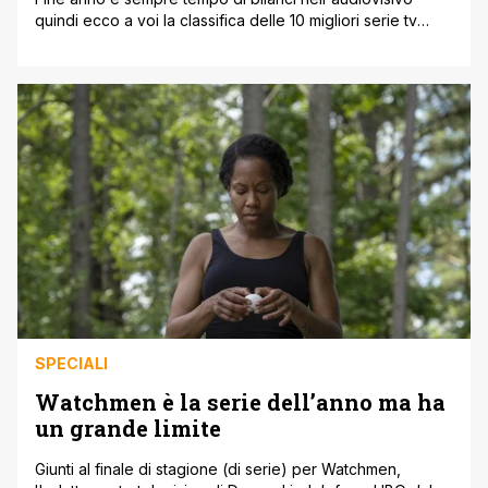
quindi ecco a voi la classifica delle 10 migliori serie tv
dell'anno che sta per concludersi, con la solita regola per
la quale non sono comprese le miniserie-limited series
(Watchmen è l'eccezione alla regola perché è stata
un'autentica sorpresa) e le nuove stagioni di serie
antologiche. 10. [']
SPECIALI
Watchmen è la serie dell’anno ma ha
un grande limite
Giunti al finale di stagione (di serie) per Watchmen,