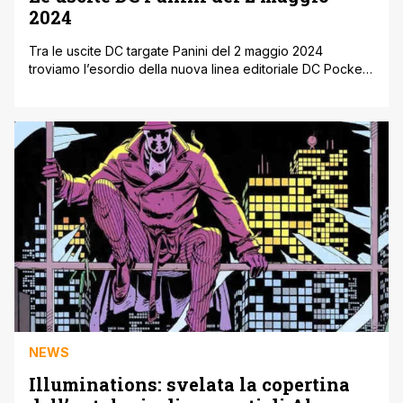
2024
Tra le uscite DC targate Panini del 2 maggio 2024
troviamo l’esordio della nuova linea editoriale DC Pocket
Collection, una serie di volumi brossurati in formato
pocket a prezzo contenuto: si parte con alcuni titoli
fondamentali della storia DC come Watchmen, Batman:
The Killing Joke, Kingdom Come, Batman Anno Uno (che
torna disponibile anche in [']
NEWS
Illuminations: svelata la copertina