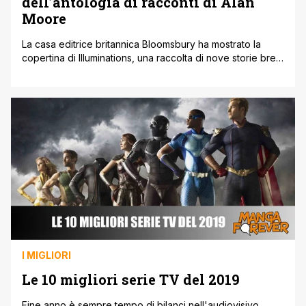
dell’antologia di racconti di Alan
Moore
La casa editrice britannica Bloomsbury ha mostrato la
copertina di Illuminations, una raccolta di nove storie brevi
di Alan Moore, lo sceneggiatore di opere mastodontiche
e influenti come Watchmen e V For Vendetta. L'anologia
di racconti avrà come tema centrale il potere
dell'immaginazione e la magia, che sarà raccontata
attraverso storie che avranno come protagonisti fantasmi,
[']
I MIGLIORI
Le 10 migliori serie TV del 2019
Fine anno è sempre tempo di bilanci nell'audiovisivo