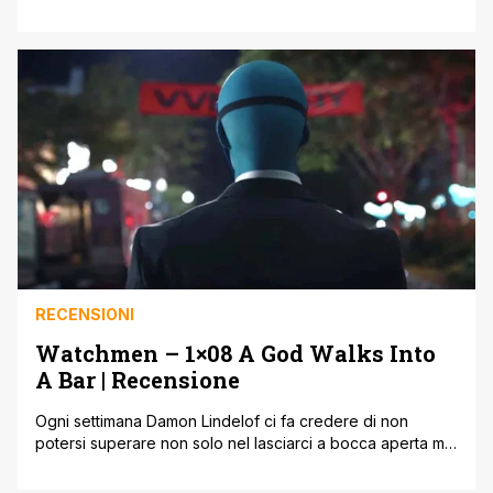
esprimere la sensazione di abbandono e allo stesso
tempo di appagamento all’inizio dei titoli di coda
dell'ultimo episodio di Watchmen, l’adattamento televisivo
di Damon Lindelof per HBO del fumetto di Dave Gibbons
e Alan Moore [']
RECENSIONI
Watchmen – 1×08 A God Walks Into
A Bar | Recensione
Ogni settimana Damon Lindelof ci fa credere di non
potersi superare non solo nel lasciarci a bocca aperta ma
soprattutto nel dimostrare quanto abbia bene in mente la
tela su cui sta dipingendo il suo sequel televisivo di