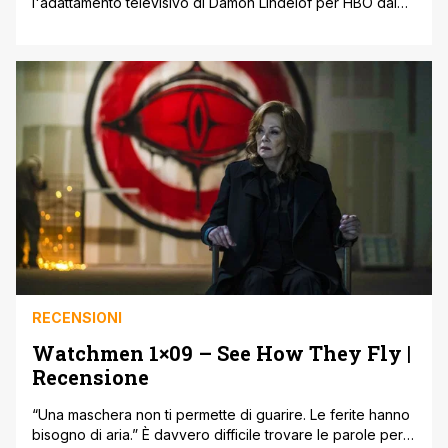
l'adattamento televisivo di Damon Lindelof per HBO dal
fumetto di culto in onda in Italia su Sky Atlantic, viene
spontaneo tirare le somme, complice anche la fine del
decennio. Watchmen è davvero la serie dell'anno, come
si sta leggendo in giro? E se non può esserlo, [']
RECENSIONI
Watchmen 1×09 – See How They Fly |
Recensione
“Una maschera non ti permette di guarire. Le ferite hanno
bisogno di aria.” È davvero difficile trovare le parole per