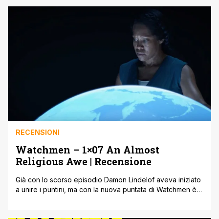
Watchmen per HBO, in Italia su Sky Atlantic, e
puntualmente lascia estatici gli spettatori ogni volta che [']
RECENSIONI
Watchmen – 1×07 An Almost
Religious Awe | Recensione
Già con lo scorso episodio Damon Lindelof aveva iniziato
a unire i puntini, ma con la nuova puntata di Watchmen è
incredibile la bravura dello showrunner a spiazzare
ancora una volta pur promettendo (con il prologo
dell’episodio) di spiegare le cose ai suoi spettatori.