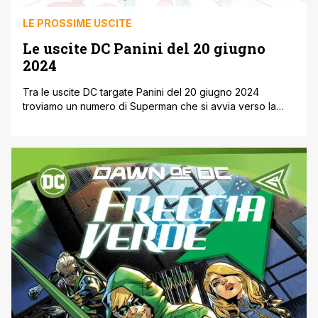
LE PROSSIME USCITE
Le uscite DC Panini del 20 giugno
2024
Tra le uscite DC targate Panini del 20 giugno 2024
troviamo un numero di Superman che si avvia verso la
conclusione del ciclo di Action Comics scritto da Phillip
Kennedy Johnson, prima dell’inizio dell’iniziativa
Superman Superstars. Inoltre su Batman/Superman: I
Migliori del Mondo Mark Waid racconta un avventura del
passato dei due eroi contro Amazo, [']