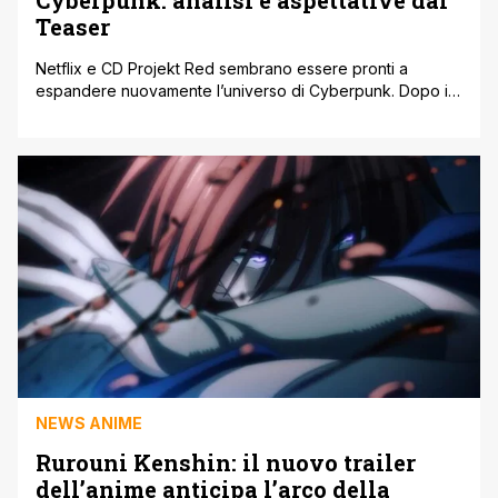
Cyberpunk: analisi e aspettative dal
Teaser
Netflix e CD Projekt Red sembrano essere pronti a
espandere nuovamente l’universo di Cyberpunk. Dopo il
successo di Cyberpunk: Edgerunners nel 2022, prodotto
in collaborazione con lo studio Trigger, un nuovo teaser
ha fatto nascere aspettative su un potenziale ritorno a
Night City. Il trailer rilasciato durante la Geeked Week di
Netflix ha catturato l’attenzione [']
NEWS ANIME
Rurouni Kenshin: il nuovo trailer
dell’anime anticipa l’arco della