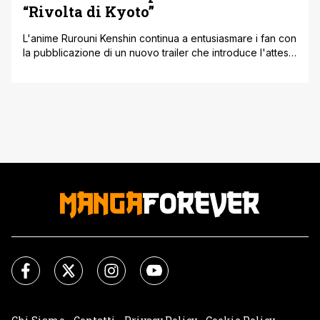
“Rivolta di Kyoto”
L'anime Rurouni Kenshin continua a entusiasmare i fan con
la pubblicazione di un nuovo trailer che introduce l'atteso
arco della Rivolta di Kyoto. Questo arco narrativo è uno
dei più iconici della serie e vede il protagonista, Kenshin
Himura, affrontare alcune delle sue sfide più difficili e
personali. Il trailer offre un'anteprima emozionante dei
combattimenti [']