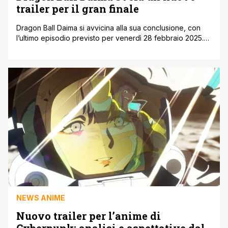
trailer per il gran finale
Dragon Ball Daima si avvicina alla sua conclusione, con
l’ultimo episodio previsto per venerdì 28 febbraio 2025.
Con i Guerrieri Z impegnati in una battaglia disperata
contro Majin Duu, Majin Kuu, i Tamagami e un Gomah
potenziato, il nuovo trailer rilasciato per il gran finale ha
riservato una sorpresa epica ai fan: Goku bambino
sblocca [']
NEWS ANIME
Nuovo trailer per l’anime di