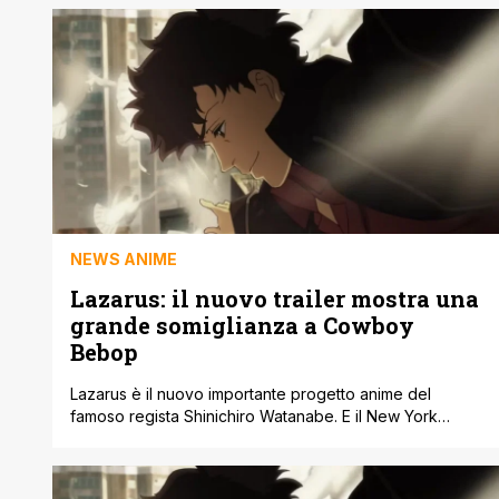
progetto animato. Conosciuto per opere che hanno
ridefinito il medium come Cowboy Bebop e Samurai
Champloo, Watanabe torna a confrontarsi con la
fantascienza, un genere che ha saputo trasformare in
un [']
NEWS ANIME
Lazarus: il nuovo trailer mostra una
grande somiglianza a Cowboy
Bebop
Lazarus è il nuovo importante progetto anime del
famoso regista Shinichiro Watanabe. E il New York
Comic-Con ha svelato alcune novità legate al progetto
nell'evento di quest'anno. Nei primi giorni della
convention, franchise come Dragon Ball, Digimon e