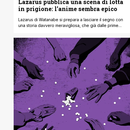
Lazarus pubblica una scena di lotta
in prigione: l’anime sembra epico
Lazarus di Watanabe si prepara a lasciare il segno con
una storia davvero meravigliosa, che già dalle prime
battute trasuda stile, ritmo e adrenalina. Di recente Adult
Swim ha pubblicato una nuova clip che anticipa difatti il
lavoro fatto dal regista di Cowboy Bebop, con una
sequenza action davvero mozzafiato, dove Axel
combatte contro i [']