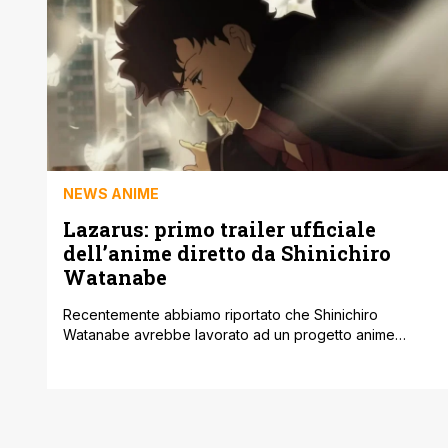
Bleach hanno svelato grandi novità per i fan. Oltre a
questi, Adult Swim ha dimostrato do avere [']
NEWS ANIME
Lazarus: primo trailer ufficiale
dell’anime diretto da Shinichiro
Watanabe
Recentemente abbiamo riportato che Shinichiro
Watanabe avrebbe lavorato ad un progetto anime
intitolato Lazarus. E l'evento 'Toonami on the Green'
dell'Adult Swim Festival al Comic-Con International ha
presentato il primo trailer ufficiale di Lazarus, visibile in
cima al presente articolo. Si tratta del nuovo anime
originale di Toonami con Shinichiro Watanabe, famoso