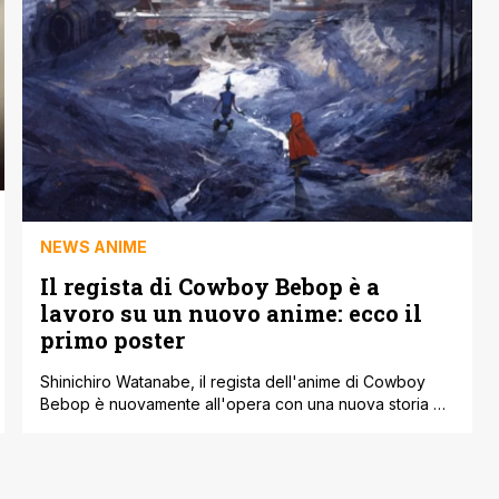
attesa tra gli appassionati di anime. 'Lazarus' promette
di essere un progetto originale e avvincente, [']
NEWS ANIME
Il regista di Cowboy Bebop è a
lavoro su un nuovo anime: ecco il
primo poster
Shinichiro Watanabe, il regista dell'anime di Cowboy
Bebop è nuovamente all'opera con una nuova storia da
raccontare, dopo aver accresciuto la sua fama con
l'anime cult appena citato. La voce girava da molto
all'interno del settore, anche se sostanzialmente non è
mai arrivato nulla di concreto. Oggi finalmente, tramite