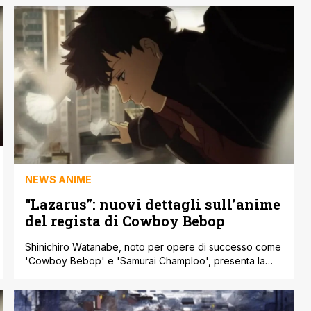
NEWS ANIME
“Lazarus”: nuovi dettagli sull’anime
del regista di Cowboy Bebop
Shinichiro Watanabe, noto per opere di successo come
'Cowboy Bebop' e 'Samurai Champloo', presenta la
sua nuova creazione anime, 'Lazarus', prevista per il
debutto su Adult Swim nel 2025. Questo annuncio, fatto
durante il San Diego Comic-Con, ha suscitato grande