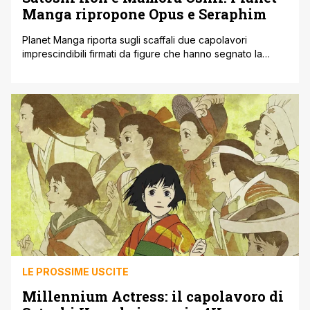
Manga ripropone Opus e Seraphim
Planet Manga riporta sugli scaffali due capolavori
imprescindibili firmati da figure che hanno segnato la
storia dell'animazione giapponese. Con le nuove edizioni
Ultimate Edition dedicate ad Opus e Seraphim
266613336Wings (qui potete visionare i dettagli e
comprarlo se volete) , i lettori possono finalmente
riscoprire l'eredità visiva e narrativa di maestri del calibro
di Satoshi [']
LE PROSSIME USCITE
Millennium Actress: il capolavoro di