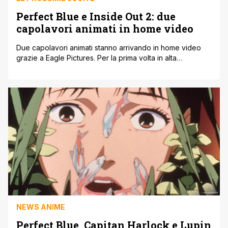
Perfect Blue e Inside Out 2: due
capolavori animati in home video
Due capolavori animati stanno arrivando in home video
grazie a Eagle Pictures. Per la prima volta in alta
definizione Perfect Blue, dal 24 ottobre, in edizione
combo DVD+Blu-ray. Il sequel record di incassi Inside Out
2 dal 9 ottobre, nei formati DVD, Blu-Ray e Steelbook Blu-
ray. Vediamoli nel dettaglio. Perfect Blue per la prima volta
[']
NEWS ANIME
Perfect Blue, Capitan Harlock e Lupin