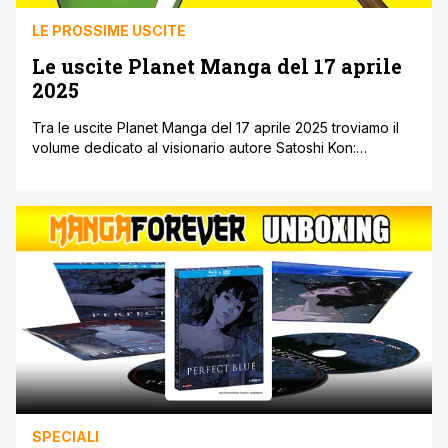
LE PROSSIME USCITE
Le uscite Planet Manga del 17 aprile
2025
Tra le uscite Planet Manga del 17 aprile 2025 troviamo il
volume dedicato al visionario autore Satoshi Kon:
L'Eredità dei Sogni e l'esordio della serie di Synecdoche
Elfa XXL – La Dieta Impossibile. Inoltre ecco i secondi
volumi di Mujina Into the Deep e di Kokoro No Program,
due nuovi volumi delle serie di Naoki [']
SPECIALI