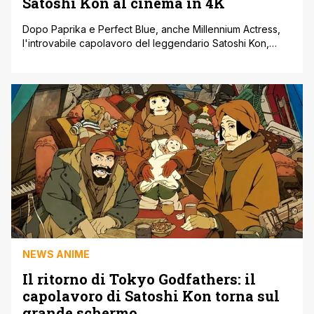
Satoshi Kon al cinema in 4K
Dopo Paprika e Perfect Blue, anche Millennium Actress,
l'introvabile capolavoro del leggendario Satoshi Kon,
arriva per la primissima volta al cinema in 4K. Un vero e
proprio evento per celebrare il suo 25° anniversario.
Diretto da Satoshi Kon, pubblicato in DVD da Eagle
Pictures nel 2008 e trasmesso in tv su Rai 4 a Natale [']
NEWS ANIME
Il ritorno di Tokyo Godfathers: il
capolavoro di Satoshi Kon torna sul
grande schermo