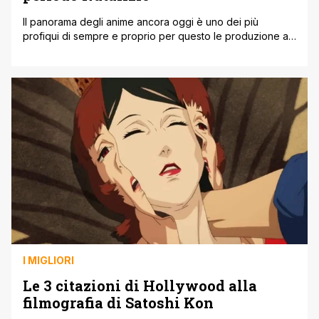
Il panorama degli anime ancora oggi è uno dei più
profiqui di sempre e proprio per questo le produzione al
riguardo risultano essere sempre 'ghiotte' e numerose,
cadendo spesso nella ripetitività. Oggi con 5 Anime da
guardare durante il periodo Natalizio, vogliamo offrirvi
una lista abbastanza singolare, che mescola tanti generi e
atmosfere, avvolgendovi in [']
I MIGLIORI
Le 3 citazioni di Hollywood alla
filmografia di Satoshi Kon