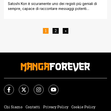
Satoshi Kon è sicuramente uno dei registi più geniali di
sempre, capace di raccontare messaggi potenti
attraverso sequenze oniriche e surreali, condite da una
regia all'avanguardia e 'impressionistica' capace di
ispirare i più grandi registi di Hollywood dell'epoca
moderna. Scomparso a soli 47 anni Kon è stato davvero
1
2
»
influente a livello culturale, e nonostante questo [']
Chi Siamo
Contatti
Privacy Policy
Cookie Policy