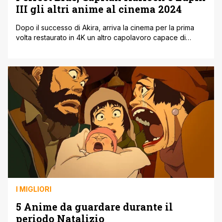
III gli altri anime al cinema 2024
Dopo il successo di Akira, arriva la cinema per la prima
volta restaurato in 4K un altro capolavoro capace di
cambiare per sempre il mondo degli anime. Stiamo
parlando di Perfect Blue l'opera prima del leggendario
Satoshi Kon. Il primo psycho-thriller di animazione
giapponese della storia tratto dal romanzo originale
scritto da Yoshikazu Takeuchi e [']
I MIGLIORI
5 Anime da guardare durante il
periodo Natalizio