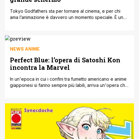
Tokyo Godfathers sta per tornare al cinema, e per chi
ama l’animazione è davvero un momento speciale. È uno
di quei film che, anche se sono passati anni, restano lì,
nella memoria, con quella loro energia particolare. Dietro
c’è sempre lui, Satoshi Kon, lo stesso autore di “Paprika”
e “Perfect Blue”, e già questo basterebbe [']
NEWS ANIME
Perfect Blue: l’opera di Satoshi Kon
incontra la Marvel
In un'epoca in cui i confini tra fumetto americano e anime
giapponesi si fanno sempre più labili, arriva un'opera che
ne è l'emblema perfetto: Perfect Blue, il cult
psicologico/thriller firmato Satoshi Con. L'opera rivive
attraverso il tratto elegante e ipnotico di Stanley 'Artgerm'
Lau, uno dei nomi più noti dell'universo Marvel e DC in
campo [']