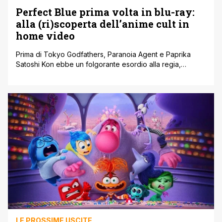
Perfect Blue prima volta in blu-ray:
alla (ri)scoperta dell’anime cult in
home video
Prima di Tokyo Godfathers, Paranoia Agent e Paprika
Satoshi Kon ebbe un folgorante esordio alla regia,
Perfect Blue. Finalmente quel capolavoro indiscusso del
cinema d'animazione giapponese è disponibile per la
prima volta in blu-ray ' dopo essere stato riportato al
cinema in alta definizione ' e in edizione da collezione
grazie a Eagle Pictures Home [']
LE PROSSIME USCITE