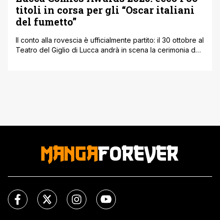
titoli in corsa per gli “Oscar italiani
del fumetto”
Il conto alla rovescia è ufficialmente partito: il 30 ottobre al
Teatro del Giglio di Lucca andrà in scena la cerimonia dei
Lucca Comics Awards 2025, i premi che ogni anno
celebrano il meglio del fumetto pubblicato in Italia. In
attesa di scoprire i vincitori, sono stati annunciati i 30 titoli
finalisti, selezionati tra oltre [']