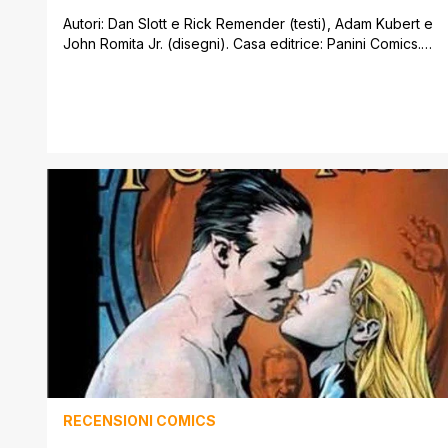
Autori: Dan Slott e Rick Remender (testi), Adam Kubert e
John Romita Jr. (disegni). Casa editrice: Panini Comics.
Provenienza: Stati Uniti. Prezzo: 3,30 Euro. Norman
Osborn ha una “lista” di bersagli scomodi da eliminare e
questa mini in otto parti (raccolta in quattro volumetti
dalla Panini), potrebbe segnare una svolta nel suo Dark
Reign, con [']
RECENSIONI COMICS