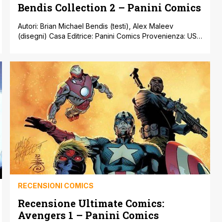
Bendis Collection 2 – Panini Comics
Autori: Brian Michael Bendis (testi), Alex Maleev
(disegni) Casa Editrice: Panini Comics Provenienza: USA
Prezzo: € 17,00 Sono consapevole che questa
recensione potrà suscitare un putiferio. Ma sono
abituato ai putiferi. E sono anche abituato
all’atteggiamento dei fans di Brian Michael Bendis, lo
sceneggiatore di punta della Marvel degli ultimi anni:
integralisti come e più [']
RECENSIONI COMICS
Recensione Ultimate Comics:
Avengers 1 – Panini Comics