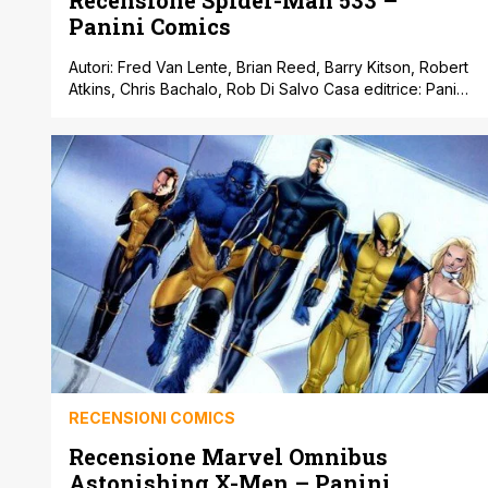
Recensione Spider-Man 533 –
Panini Comics
Autori: Fred Van Lente, Brian Reed, Barry Kitson, Robert
Atkins, Chris Bachalo, Rob Di Salvo Casa editrice: Panini
Comics Provenienza: Stati Uniti Prezzo: 3,00 Euro Uno
degli obiettivi del nuovo corso di storie di Spider-Man (
il cosiddetto Brand New Day ) era quello di introdurre
nuovi personaggi, sia nemici che comprimari,
nell’universo ragnesco, così [']
RECENSIONI COMICS
Recensione Marvel Omnibus
Astonishing X-Men – Panini