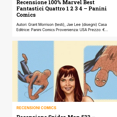
Recensione 100% Marvel Best
Fantastici Quattro 1 2 3 4 – Panini
Comics
Autori: Grant Morrison (testi), Jae Lee (disegni) Casa
Editrice: Panini Comics Provenienza: USA Prezzo: €
14,00 Quando Joe Quesada, direttore editoriale della
Marvel, decise di far lavorare Grant Morrison su alcuni
fumetti della Casa delle Idee, l’intero comicdom
anglosassone fu scosso da un brivido e lettori, critici e
professionisti del settore si chiesero: cosa combinerà
[']
RECENSIONI COMICS