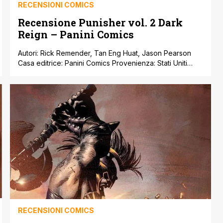
RECENSIONI COMICS
Recensione Punisher vol. 2 Dark
Reign – Panini Comics
Autori: Rick Remender, Tan Eng Huat, Jason Pearson
Casa editrice: Panini Comics Provenienza: Stati Uniti
Prezzo: 5,50 Euro Più che un uomo, Frank Castle è una
vera e propria “macchina da guerra”. La sua unica
ragione di vita è la morte di quanti più criminali possibili
e il suo cuore sembra ormai incapace di provare [']
RECENSIONI COMICS