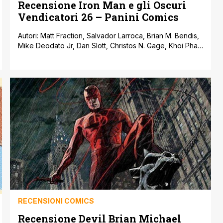
Recensione Iron Man e gli Oscuri
Vendicatori 26 – Panini Comics
Autori: Matt Fraction, Salvador Larroca, Brian M. Bendis,
Mike Deodato Jr, Dan Slott, Christos N. Gage, Khoi Pham
Casa editrice: Panini Comics Provenienza: Stati Uniti
Prezzo: 3,30 Euro Da quando Norman Osborn è salito al
potere e ha spodestato Tony Stark alla guida dello
S.H.I.E.L.D., poi diventato H.A.M.M.E.R., il supereroe in
armatura è diventato L’uomo più [']
RECENSIONI COMICS
Recensione Devil Brian Michael