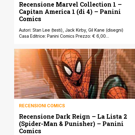
Recensione Marvel Collection 1 –
Capitan America 1 (di 4) – Panini
Comics
Autori: Stan Lee (testi), Jack Kirby, Gil Kane (disegni)
Casa Editrice: Panini Comics Prezzo: € 6,00
Provenienza: USA È giusto apprezzare gli autori del
panorama fumettistico contemporaneo. In ambito
statunitense, e in generale anglofono, che poi è quello
che preferisco, ho spesso a che fare, da semplice
lettore, con cartoonists di notevole talento che mi [']
RECENSIONI COMICS
Recensione Dark Reign – La Lista 2
(Spider-Man & Punisher) – Panini
Comics