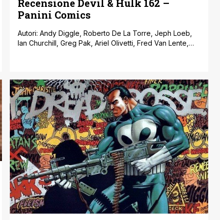
Recensione Devil & Hulk 162 –
Panini Comics
Autori: Andy Diggle, Roberto De La Torre, Jeph Loeb,
Ian Churchill, Greg Pak, Ariel Olivetti, Fred Van Lente,
Micheal Ryan Casa Editrice: Panini Comics Provenienza:
Stati Uniti Prezzo: 3,30 Euro Sulla serie regolare di Devil,
esordiscono Andy Diggle e Roberto De la Torre, che
hanno il merito di far sembrare l’arrivo di un nuovo team
[']