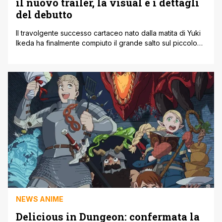
il nuovo trailer, la visual e i dettagli
del debutto
Il travolgente successo cartaceo nato dalla matita di Yuki
Ikeda ha finalmente compiuto il grande salto sul piccolo
schermo. La serie animata è sbarcata ufficialmente nel
catalogo di Netflix lo scorso 8 luglio, giorno in cui è stato
rilasciato il primo episodio in contemporanea mondiale. In
concomitanza con questo esordio così atteso, lo staff
della [']
NEWS ANIME
Delicious in Dungeon: confermata la