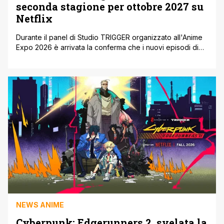
seconda stagione per ottobre 2027 su
Netflix
Durante il panel di Studio TRIGGER organizzato all'Anime
Expo 2026 è arrivata la conferma che i nuovi episodi di
Delicious in Dungeon debutteranno ufficialmente nel
corso del mese di ottobre 2027. Per quanto riguarda la
distribuzione, la serie rimarrà un'esclusiva del catalogo
Netflix a livello globale. Insieme alla finestra di lancio, lo
studio di animazione [']
NEWS ANIME
Cyberpunk: Edgerunners 2, svelata la