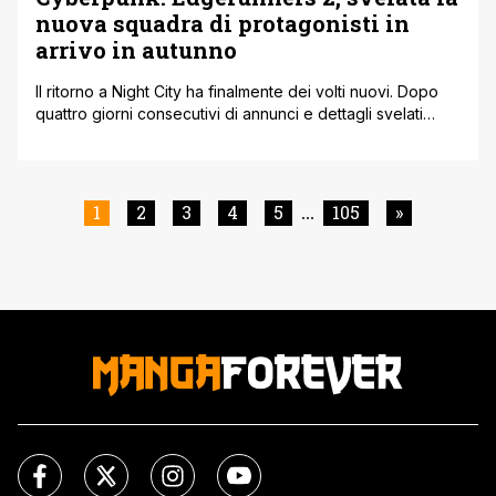
nuova squadra di protagonisti in
arrivo in autunno
Il ritorno a Night City ha finalmente dei volti nuovi. Dopo
quattro giorni consecutivi di annunci e dettagli svelati
goccia a goccia, la produzione ha finalmente mostrato al
mondo la squadra di mercenari che guiderà la seconda
stagione di Cyberpunk: Edgerunners. Il debutto dei
prossimi dieci episodi è fissato su Netflix per l'autunno
1
2
3
4
5
105
»
...
del 2026, [']