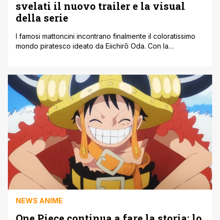
svelati il nuovo trailer e la visual
della serie
I famosi mattoncini incontrano finalmente il coloratissimo
mondo piratesco ideato da Eiichirō Oda. Con la
pubblicazione del nuovo teaser trailer e della visual
ufficiale, è stata confermata in via definitiva la data
d'uscita della nuova serie LEGO One Piece, attesa al
debutto ufficiale sul catalogo globale di Netflix per il
prossimo 29 settembre. A guidare [']
NEWS ANIME
One Piece continua a fare la storia: lo