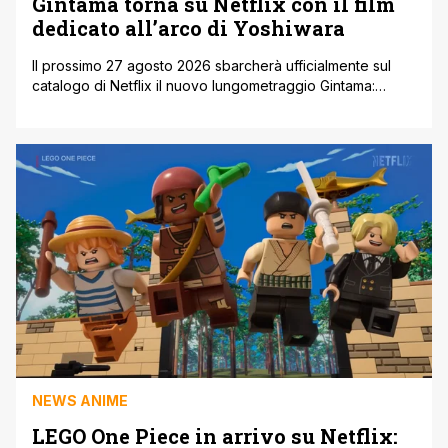
Gintama torna su Netflix con il film
dedicato all’arco di Yoshiwara
Il prossimo 27 agosto 2026 sbarcherà ufficialmente sul
catalogo di Netflix il nuovo lungometraggio Gintama:
Yoshiwara in Flames. Questa attesa pellicola animata porta
sullo schermo uno degli archi narrativi in assoluto più
iconici e apprezzati dell'opera originale, proponendo una
veste grafica del tutto rinnovata per riadattare le
drammatiche vicende del quartiere a luci rosse di [']
NEWS ANIME
LEGO One Piece in arrivo su Netflix: