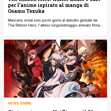
per l’anime ispirato al manga di
Osamu Tezuka
Mancano ormai solo pochi giorni al debutto globale de
The Ribbon Hero, l'atteso lungometraggio animato firmato
dallo studio di produzione OUTLINE e diretto dal regista
Yuki Igarashi. Per accompagnare al meglio il conto alla
rovescia in vista dell'uscita esclusiva sulla piattaforma
Netflix, fissata per l'8 agosto, la produzione ha diffuso il
trailer finale dell'opera che [']
NEWS ANIME