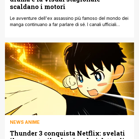
scaldano i motori
Le avventure dell'ex assassino più famoso del mondo dei
manga continuano a far parlare di sé. I canali ufficiali
dell'adattamento anime di Sakamoto Days hanno
pubblicato il quarto appuntamento del progetto 'Seasonal
Visuals'. Questa iniziativa mensile, ispirata direttamente
all'opera originale di Yuto Suzuki, regala ai lettori una
serie di illustrazioni inedite accompagnate da un piccolo
[']
NEWS ANIME
Thunder 3 conquista Netflix: svelati