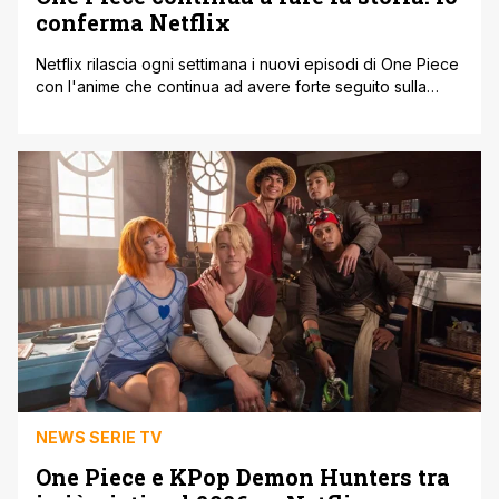
conferma Netflix
Netflix rilascia ogni settimana i nuovi episodi di One Piece
con l'anime che continua ad avere forte seguito sulla
piattaforma di streaming. Inoltre il suo progetto esclusivo
del live-action, senza dubbio il fiore all'occhiello del
franchise di One Piece, evidenzia l'ottimo successo della
serie su Netflix. Dopo il debutto della seconda stagione
del live-action di [']
NEWS SERIE TV
One Piece e KPop Demon Hunters tra