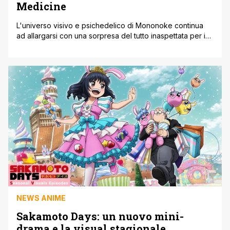
Medicine
L'universo visivo e psichedelico di Mononoke continua
ad allargarsi con una sorpresa del tutto inaspettata per i
fan. La casa di produzione Twin Engine ha infatti
annunciato ufficialmente lo sviluppo di un nuovissimo
progetto legato all’universo narrativo. La novità più
interessante di questo annuncio riguarda il debutto di un
terzo e inedito Venditore di Medicine, [']
NEWS ANIME
Sakamoto Days: un nuovo mini-
drama e la visual stagionale