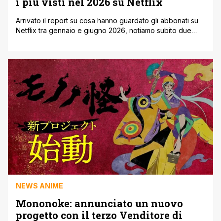
i più visti nel 2026 su Netflix
Arrivato il report su cosa hanno guardato gli abbonati su
Netflix tra gennaio e giugno 2026, notiamo subito due
nomi in Top 10: One Piece (serie tv live action) e KPop
Demon Hunters. A onor del vero, non si tratta di una vera
e propria classifica ma delle ore di visione dedicate a
determinati prodotti [']
NEWS ANIME
Mononoke: annunciato un nuovo
progetto con il terzo Venditore di