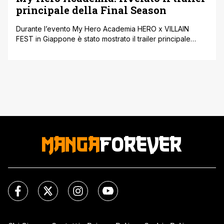
principale della Final Season
Durante l’evento My Hero Academia HERO x VILLAIN
FEST in Giappone è stato mostrato il trailer principale
della Final Season. Nel video si possono vedere le prime
scene della nuova stagione e viene presentata anche la
sigla di apertura. L’anime tornerà il 4 ottobre 2025 su
Crunchyroll. Dopo anni di allenamenti e battaglie, i
personaggi [']