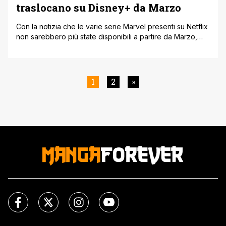
traslocano su Disney+ da Marzo
Con la notizia che le varie serie Marvel presenti su Netflix
non sarebbero più state disponibili a partire da Marzo,
era facile prevedere che presto o tardi sarebbero state
rese disponibili su Disney+. Ora un comunicato stampa di
Disney Canada, tramite l'utente Twitter Shahbaz ' The
Movie Podcast, ha ufficialmente confermato che gli
1
2
»
spettacoli Marvel [']