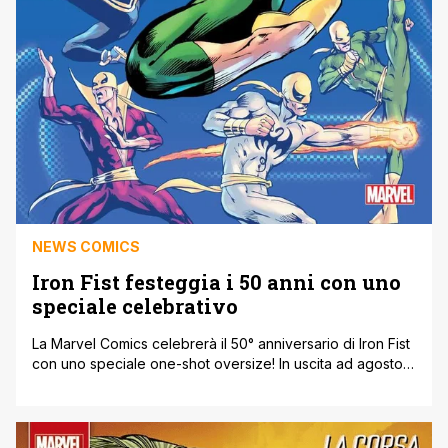
NEWS COMICS
Iron Fist festeggia i 50 anni con uno
speciale celebrativo
La Marvel Comics celebrerà il 50° anniversario di Iron Fist
con uno speciale one-shot oversize! In uscita ad agosto,
Iron Fist 50th Anniversary Special #1 metterà in luce
diverse epoche delle avventure del mistico eroe delle
arti marziali con una grande varietà di racconti epici. Ricco
di creatori superstar, lo speciale vedrà l'atteso ritorno