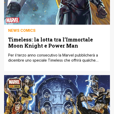
NEWS COMICS
Timeless: la lotta tra l’Immortale
Moon Knight e Power Man
Per il terzo anno consecutivo la Marvel pubblicherà a
dicembre uno speciale Timeless che offrirà qualche
anticipazione sugli sviluppi narrativi del prossimo anno:
dopo i primi due con protagonista Kang, quest’anno
vedremo protagonisti l’Immortale Moon Knight e Power
Man. Disegnato da Juann Cabal, questo nuovo speciale
sarà scritto da Jackson Lanzing e Colling Kelly. Il [']