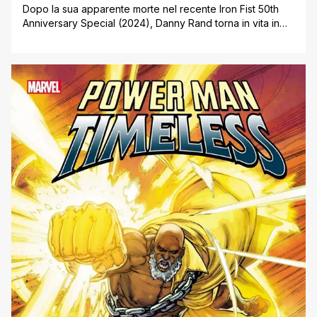
Dopo la sua apparente morte nel recente Iron Fist 50th
Anniversary Special (2024), Danny Rand torna in vita in
una forma più inquietante che mai nella nuova miniserie
Marvel The Undead Iron Fist. Scritta da Jason Loo e
disegnata da Fran Galán, la serie di quattro numeri
debutterà negli Stati Uniti il 10 settembre 2025. [']