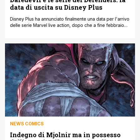
data di uscita su Disney Plus
Disney Plus ha annunciato finalmente una data per l'arrivo
delle serie Marvel live action, dopo che a fine febbraio
erano scaduti i diritti su Netflix che che le aveva co-
prodotte insieme all'ex Marvel Television, e non si
sapeva che fine avrebbero fatto anche se era quasi
certo tornassero 'a casa'. Con l’arrivo di Daredevil,
Jessica [']
NEWS COMICS
Indegno di Mjolnir ma in possesso