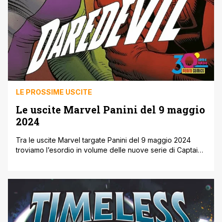
LE PROSSIME USCITE
Le uscite Marvel Panini del 9 maggio
2024
Tra le uscite Marvel targate Panini del 9 maggio 2024
troviamo l’esordio in volume delle nuove serie di Captain
Marvel e di Blade, quest’ultima disegnata dalla Marvel
Stormbreaker Elena Casagrande. Inoltre continuano le
Marvel Replica Edition, con le prime apparizioni di
Deadpool e di Punisher, e arriva anche lo speciale
Timeless che offre un’anteprima di [']