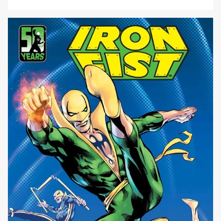
al futuro remoto come ultimo eroe rimasto, dotato delle
abilità speciali di Iron Fist, Sentry e Hulk. Un set di poteri
che combinati lo rendono sicuramente uno dei
personaggi più potenti di [']