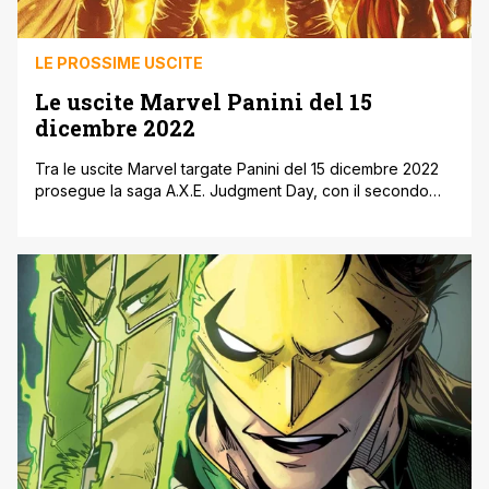
LE PROSSIME USCITE
Le uscite Marvel Panini del 15
dicembre 2022
Tra le uscite Marvel targate Panini del 15 dicembre 2022
prosegue la saga A.X.E. Judgment Day, con il secondo
numeri e i tie-in sulle pagine di Immortal X-Men, X-Men,
X-Force e Wolverine. Inoltre esordisce il nuovo Iron Fist
nel volume La Spada in Frantumi, e l’altra eroina di origine
asiatica Silk è protagonista de L’Era [']