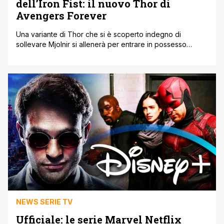
dell’Iron Fist: il nuovo Thor di
Avengers Forever
Una variante di Thor che si è scoperto indegno di
sollevare Mjolnir si allenerà per entrare in possesso
dell’Iron Fist in uno dei prossimi numeri di Avengers
Forever, la serie dedicata ad un gruppo multiversale di
Avengers composto da varianti dei più noti eroi
provenienti da ogni angolo del Multiverso. Tra i vari titoli
annunciati [']
NEWS SERIE TV
Ufficiale: le serie Marvel Netflix