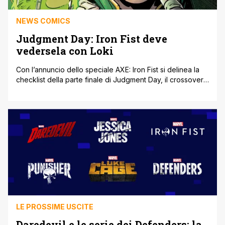
NEWS COMICS
Judgment Day: Iron Fist deve
vedersela con Loki
Con l’annuncio dello speciale AXE: Iron Fist si delinea la
checklist della parte finale di Judgment Day, il crossover
che coinvolte Avengers, X-Men ed Eterni in partenza
questa settimana negli Stati Uniti. Nel one-shot AXE: Iron
Fist #1 della scrittrice Alyssa Wong e dell'artista Michael
YG, il team creativo dietro la miniserie Iron Fist che [']
LE PROSSIME USCITE
Daredevil e le serie dei Defenders: la