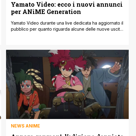
Yamato Video: ecco i nuovi annunci
per ANiME Generation
Yamato Video durante una live dedicata ha aggiornato il
pubblico per quanto riguarda alcune delle nuove uscite
che approderanno su ANiME Generation, il servizio
aggiuntivo di Prime Video inclusivo anche di numerosi
titoli cult. Molti sono già presenti all'interno del catalogo,
anche se prossimamente dovrebbero essere
confermati anche L'Uomo Tigre e Ken Il Guerriero.
Tornando [']
NEWS ANIME