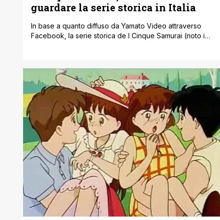
guardare la serie storica in Italia
In base a quanto diffuso da Yamato Video attraverso
Facebook, la serie storica de I Cinque Samurai (noto in
Giappone col titolo Yoroi Shin Den Samurai Troopers)
arriverà in Italia su ANiME GENERATION. Si tratta della
piattaforma di abbonamento a tema anime disponibile su
Prime Video (Amazon) al costo di 4,99 €/mese dopo un
periodo di [']