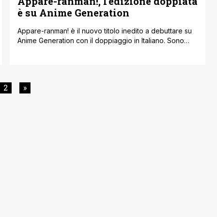
Appare-ranman!, l’edizione doppiata
è su Anime Generation
Appare-ranman! è il nuovo titolo inedito a debuttare su
Anime Generation con il doppiaggio in Italiano. Sono
disponibili i primi due episodi, i successivi usciranno
ogni Martedì con un episodio inedito a settimana in
esclusiva sul canale di Yamato Video su Prime Video.
Giorgio Bassanelli Bisbal dirige il doppiaggio; il cast
2
»
include: Appare Sorano: Andrea [']