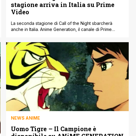
stagione arriva in Italia su Prime
Video
La seconda stagione di Call of the Night sbarcherà
anche in Italia. Anime Generation, il canale di Prime
Video che propone solo anime, ha fatto sapere che i
nuovi episodi di Call of the Night stanno per arrivare. La
prima stagione era piaciuta molto grazie al suo stile
grafico particolare e all’atmosfera notturna che aveva
[']
NEWS ANIME
Uomo Tigre – Il Campione è