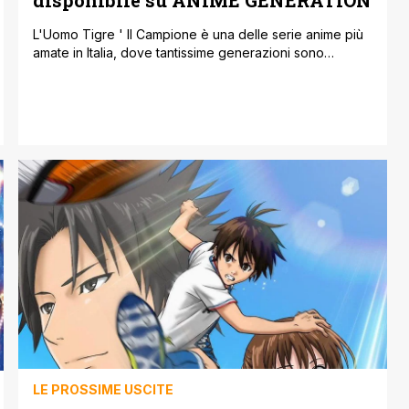
disponibile su ANiME GENERATION
L'Uomo Tigre ' Il Campione è una delle serie anime più
amate in Italia, dove tantissime generazioni sono
cresciute e nel corso del tempo hanno portato nel
cuore i combattimenti di 'Tiger Mask', volti a
guadagnare una cifra degna per donare una vita
migliore agli orfani della sua città. Fortunatamente
Yamato Video in collaborazione con [']
LE PROSSIME USCITE