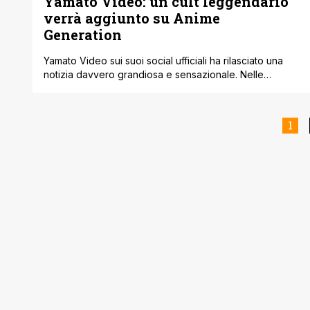
Yamato Video: un cult leggendario
verrà aggiunto su Anime
Generation
Yamato Video sui suoi social ufficiali ha rilasciato una
notizia davvero grandiosa e sensazionale. Nelle
prossime ore infatti verrà annunciato il ritorno di una
serie cult e intanto alcune notevoli opere vengono
aggiunte al catalogo di ANiME Generation. Il canale
1
dedicato all'animazione giapponese di Amazon Prime
Video accoglie nuove storie, immense, che hanno
suscitato amore [']