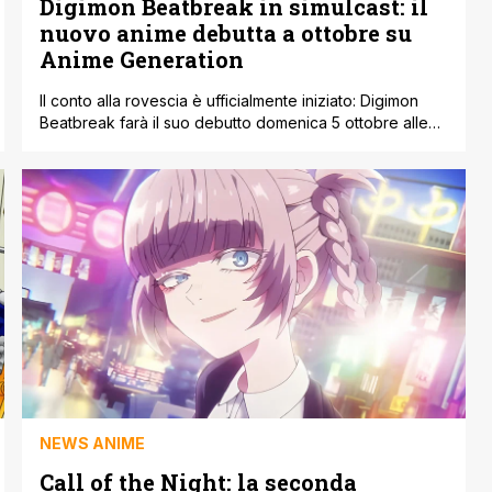
Digimon Beatbreak in simulcast: il
nuovo anime debutta a ottobre su
Anime Generation
Il conto alla rovescia è ufficialmente iniziato: Digimon
Beatbreak farà il suo debutto domenica 5 ottobre alle
9:00 del mattino (CET), pronto a riportare sullo schermo
l’universo dei Digimon con una nuova, attesissima
avventura. A confermarlo è stata Toei Animation, che ha
diffuso i dettagli sulla distribuzione internazionale della
serie. Gli episodi saranno disponibili in [']
NEWS ANIME
Call of the Night: la seconda