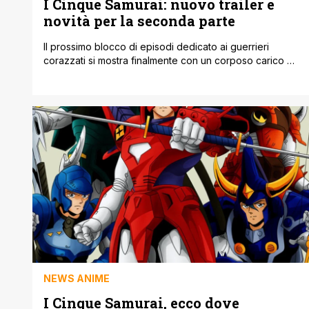
I Cinque Samurai: nuovo trailer e
novità per la seconda parte
Il prossimo blocco di episodi dedicato ai guerrieri
corazzati si mostra finalmente con un corposo carico di
aggiornamenti. La produzione di Yoroi Shin Den Samurai
Troopers ha infatti rotto gli indugi pubblicando il trailer
principale e la visual promozionale legati alla seconda
parte della serie. Oltre a queste attese sequenze
animate, sono stati svelati i [']
NEWS ANIME
I Cinque Samurai, ecco dove