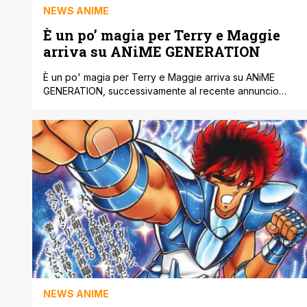
NEWS ANIME
È un po’ magia per Terry e Maggie
arriva su ANiME GENERATION
È un po' magia per Terry e Maggie arriva su ANiME
GENERATION, successivamente al recente annuncio
con al centro l'Uomo Tigre ' Il Campione, l'anime
classico che ancora oggi abbraccia numerose
generazioni in Italia. Non è da meno quello inserito di
recente nel catalogo anche se parliamo di due storia
completamente opposte. L'anime è tratto [']
NEWS ANIME