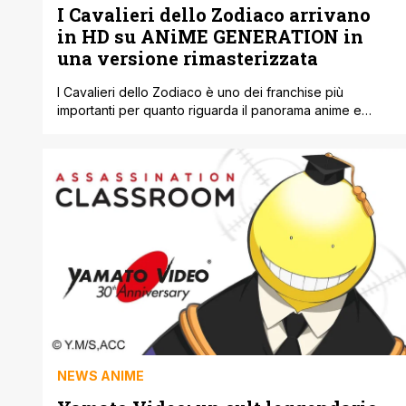
I Cavalieri dello Zodiaco arrivano
in HD su ANiME GENERATION in
una versione rimasterizzata
I Cavalieri dello Zodiaco è uno dei franchise più
importanti per quanto riguarda il panorama anime e
manga, e nonostante la nicchia, fin dai primi episodi è
riuscito a catturare tutto il mondo, diventando ad oggi
uno dei cult più rilevanti di sempre. Durante i mesi scorsi
abbiamo avuto modo di apprendere l'imminente
inserimento di [']
NEWS ANIME